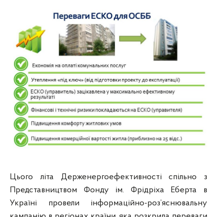
Цього літа Держенергоефективності спільно з
Представництвом Фонду ім. Фрідріха Еберта в
Україні провели інформаційно-роз’яснювальну
кампанію в регіонах країни, яка розкрила переваги