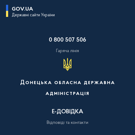
П
GOV.UA
е
Державні сайти України
р
е
й
т
и
0 800 507 506
д
о
о
Гаряча лінія
с
н
о
в
н
о
Донецька обласна державна
г
о
адміністрація
в
м
і
с
Е-ДОВІДКА
т
у
Відповіді та контакти