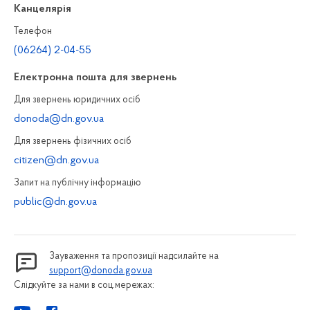
Канцелярiя
Телефон
(06264) 2-04-55
Електронна пошта для звернень
Для звернень юридичних осiб
donoda@dn.gov.ua
Для звернень фізичних осiб
citizen@dn.gov.ua
Запит на публiчну інформацiю
public@dn.gov.ua
Зауваження та пропозиції надсилайте на
support@donoda.gov.ua
Слідкуйте за нами в соц.мережах: