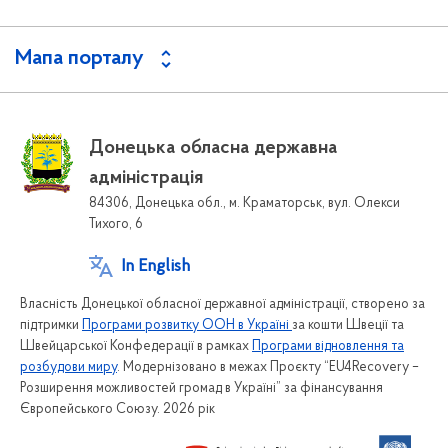
Мапа порталу
Донецька обласна державна
адміністрація
84306, Донецька обл., м. Краматорськ, вул. Олекси
Тихого, 6
In English
Власність Донецької обласної державної адміністрації, створено за
підтримки
Програми розвитку ООН в Україні
за кошти Швеції та
Швейцарської Конфедерації в рамках
Програми відновлення та
розбудови миру
. Модернізовано в межах Проєкту “EU4Recovery –
Розширення можливостей громад в Україні” за фінансування
Європейського Союзу. 2026 рік