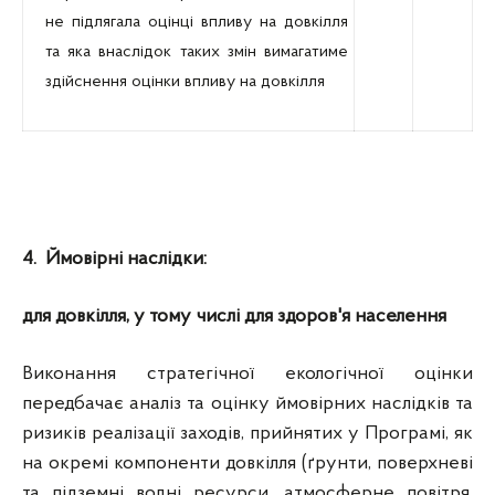
не підлягала оцінці впливу на довкілля
та яка внаслідок таких змін вимагатиме
здійснення оцінки впливу на довкілля
4
.
Й
мовірні наслідки:
для довкілля, у тому числі для здоров'я населення
Виконання стратегічної екологічної оцінки
передбачає аналіз та оцінку ймовірних наслідків та
ризиків реалізації заходів, прийнятих у Програмі, як
на окремі компоненти довкілля (ґрунти, поверхневі
та підземні водні ресурси, атмосферне повітря,