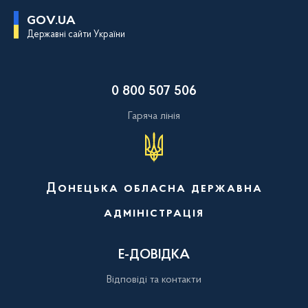
П
GOV.UA
е
Державні сайти України
р
е
й
т
и
0 800 507 506
д
о
о
Гаряча лінія
с
н
о
в
н
о
Донецька обласна державна
г
о
адміністрація
в
м
і
с
Е-ДОВІДКА
т
у
Відповіді та контакти