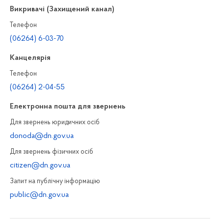
Викривачі (Захищений канал)
Телефон
(06264) 6-03-70
Канцелярiя
Телефон
(06264) 2-04-55
Електронна пошта для звернень
Для звернень юридичних осiб
donoda@dn.gov.ua
Для звернень фізичних осiб
citizen@dn.gov.ua
Запит на публiчну інформацiю
public@dn.gov.ua