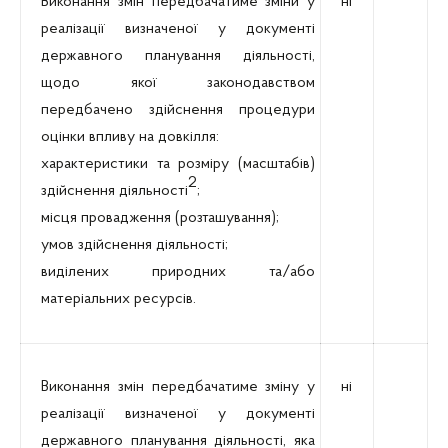
Виконання змін передбачатиме зміни у
ні
реалізації визначеної у документі
державного планування діяльності,
щодо якої законодавством
передбачено здійснення процедури
оцінки впливу на довкілля:
характеристики та розміру (масштабів)
2
здійснення діяльності
;
місця провадження (розташування);
умов здійснення діяльності;
виділених природних та/або
матеріальних ресурсів.
Виконання змін передбачатиме зміну у
ні
реалізації визначеної у документі
державного планування діяльності, яка