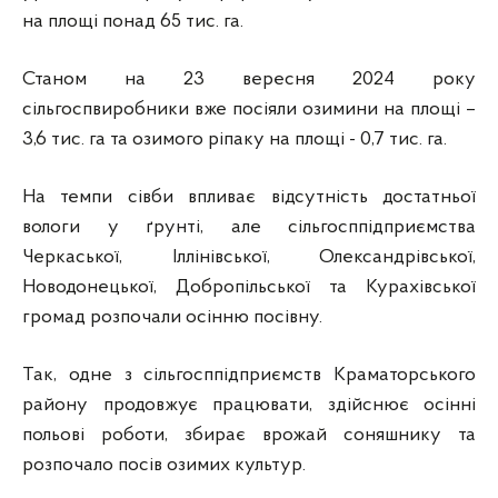
на площі понад 65 тис. га.
Станом на 23 вересня 2024 року
сільгоспвиробники вже посіяли озимини на площі –
3,6 тис. га та озимого ріпаку на площі - 0,7 тис. га.
На темпи сівби впливає відсутність достатньої
вологи у ґрунті, але сільгосппідприємства
Черкаської, Іллінівської, Олександрівської,
Новодонецької, Добропільської та Курахівської
громад розпочали осінню посівну.
Так, одне з сільгосппідприємств Краматорського
району продовжує працювати, здійснює осінні
польові роботи, збирає врожай соняшнику та
розпочало посів озимих культур.