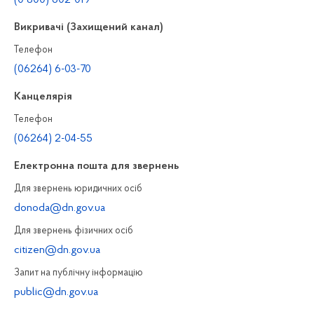
(0 800) 602-019
Викривачі (Захищений канал)
Телефон
(06264) 6-03-70
Канцелярiя
Телефон
(06264) 2-04-55
Електронна пошта для звернень
Для звернень юридичних осiб
donoda@dn.gov.ua
Для звернень фізичних осiб
citizen@dn.gov.ua
Запит на публiчну інформацiю
public@dn.gov.ua