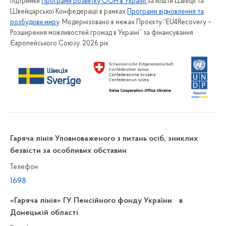
підтримки
Програми розвитку ООН в Україні
за кошти Швеції та
Швейцарської Конфедерації в рамках
Програми відновлення та
розбудови миру
. Модернізовано в межах Проєкту “EU4Recovery –
Розширення можливостей громад в Україні” за фінансування
Європейського Союзу. 2026 рік
Гаряча лінія Уповноваженого з питань осіб, зниклих
безвісти за особливих обставин
Телефон
1698
«Гаряча лінія» ГУ Пенсійного фонду України в
Донецькій області