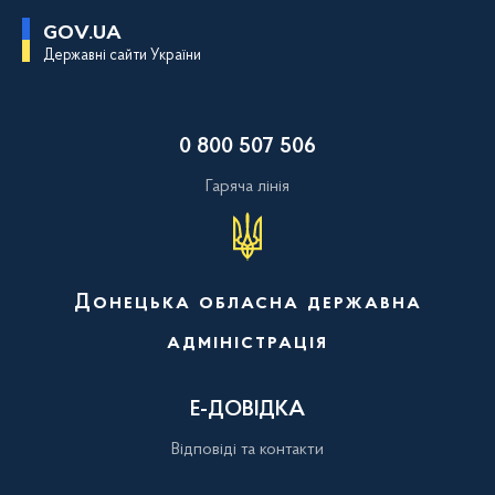
П
GOV.UA
е
Державні сайти України
р
е
й
т
и
0 800 507 506
д
о
о
Гаряча лінія
с
н
о
в
н
о
Донецька обласна державна
г
о
адміністрація
в
м
і
с
Е-ДОВІДКА
т
у
Відповіді та контакти