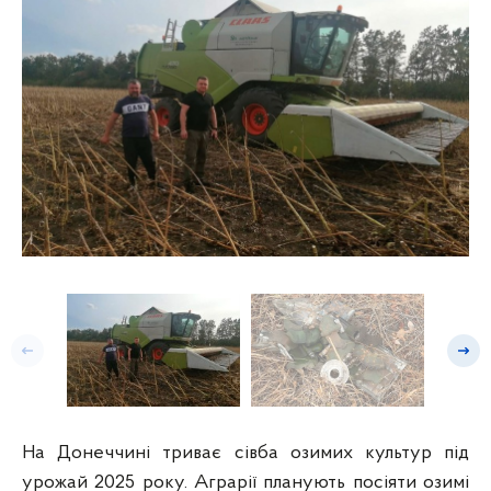
Попередній слайд
Насту
На Донеччині триває сівба озимих культур під
урожай 2025 року. Аграрії планують посіяти озимі