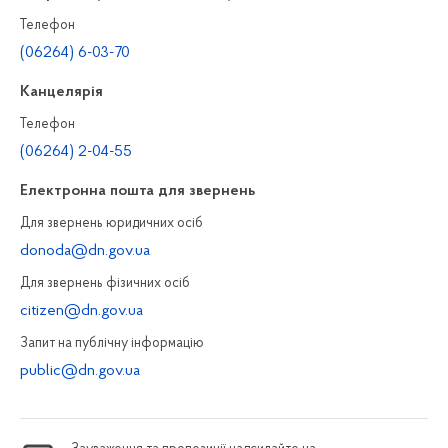
Телефон
(06264) 6-03-70
Канцелярiя
Телефон
(06264) 2-04-55
Електронна пошта для звернень
Для звернень юридичних осiб
donoda@dn.gov.ua
Для звернень фізичних осiб
citizen@dn.gov.ua
Запит на публiчну інформацiю
public@dn.gov.ua