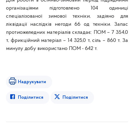
Для роботи в осінньо-зимовий період підрядними
організаціями підготовлено 104 одиниці
спеціалізованої зимової техніки, задіяно для
ліквідації наслідків негоди 66 од техніки. Запас
протиожеледних матеріалів складає: ПОМ – 7 354,0
т, фрикційний матеріал – 14 325,0 т, сіль – 860 т. За
минулу добу використано ПОМ - 642 т.
Надрукувати
Поділитися
Поділитися