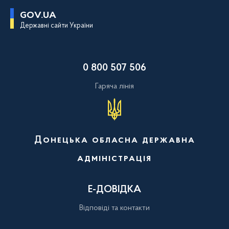
П
GOV.UA
е
Державні сайти України
р
е
й
т
и
0 800 507 506
д
о
о
Гаряча лінія
с
н
о
в
н
о
Донецька обласна державна
г
о
адміністрація
в
м
і
с
Е-ДОВІДКА
т
у
Відповіді та контакти