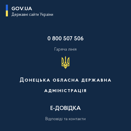
П
GOV.UA
е
Державні сайти України
р
е
й
т
и
0 800 507 506
д
о
о
Гаряча лінія
с
н
о
в
н
о
Донецька обласна державна
г
о
адміністрація
в
м
і
с
Е-ДОВІДКА
т
у
Відповіді та контакти