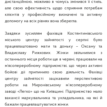
дистанційною, можливо в чомусь змінився її стиль,
але свою ефективність щодо сприяння потребам
клієнтів у професійному визначені та активну
допомогу на всіх рівнях вона зберегла.
Завдяки зусиллям фахівців Костянтинівського
міського центру зайнятості у серпні було
працевлаштовано мати та доньку – Оксану та
Владиславу Рижкових. Жінки звільнилися з
останнього місця роботи ще в червні, працювали на
м’ясопереробному підприємстві, що через активні
бойові дії припинило свою діяльність. Фахівці
центру зайнятості зацікавили перспективою
роботи на Миронівському м`ясопереробному
заводі «Легко» що на Київщині. Підприємство мало
вакансії маркувальника та укладальника, на які й
бажали працевлаштуватися жінки.