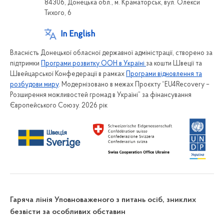
84306, Донецька обл., м. Краматорськ, вул. Олекси
Тихого, 6
In English
Власність Донецької обласної державної адміністрації, створено за
підтримки
Програми розвитку ООН в Україні
за кошти Швеції та
Швейцарської Конфедерації в рамках
Програми відновлення та
розбудови миру
. Модернізовано в межах Проєкту “EU4Recovery –
Розширення можливостей громад в Україні” за фінансування
Європейського Союзу. 2026 рік
Гаряча лінія Уповноваженого з питань осіб, зниклих
безвісти за особливих обставин