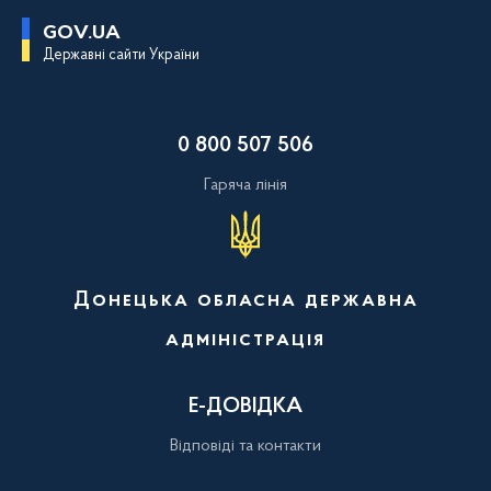
П
GOV.UA
е
Державні сайти України
р
е
й
т
и
0 800 507 506
д
о
о
Гаряча лінія
с
н
о
в
н
о
Донецька обласна державна
г
о
адміністрація
в
м
і
с
Е-ДОВІДКА
т
у
Відповіді та контакти