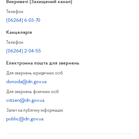
Викривачі (Захищений канал)
Телефон
(06264) 6-03-70
Канцелярiя
Телефон
(06264) 2-04-55
Електронна пошта для звернень
Для звернень юридичних осiб
donoda@dn.gov.ua
Для звернень фізичних осiб
citizen@dn.gov.ua
Запит на публiчну інформацiю
public@dn.gov.ua