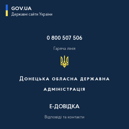
П
GOV.UA
е
Державні сайти України
р
е
й
т
и
0 800 507 506
д
о
о
Гаряча лінія
с
н
о
в
н
о
Донецька обласна державна
г
о
адміністрація
в
м
і
с
Е-ДОВІДКА
т
у
Відповіді та контакти