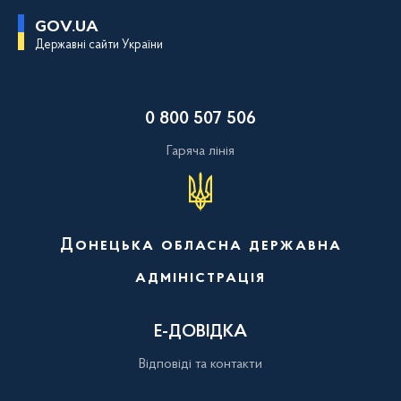
П
GOV.UA
е
Державні сайти України
р
е
й
т
и
0 800 507 506
д
о
о
Гаряча лінія
с
н
о
в
н
о
Донецька обласна державна
г
о
адміністрація
в
м
і
с
Е-ДОВІДКА
т
у
Відповіді та контакти