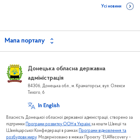
Усі новини
Мапа порталу
Донецька обласна державна
адміністрація
84306, Донецька обл., м. Краматорськ, вул. Олекси
Тихого, 6
In English
Власність Донецької обласної державної адміністрації, створено за
підтримки
Програми розвитку ООН в Україні
за кошти Швеції та
Швейцарської Конфедерації в рамках
Програми відновлення та
розбудови миру
. Модернізовано в межах Проєкту “EU4Recovery –