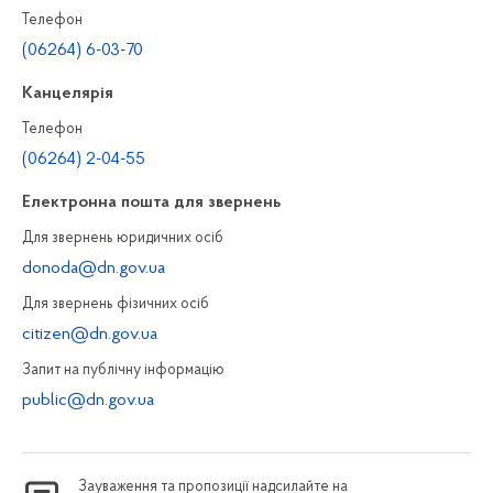
Телефон
(06264) 6-03-70
Канцелярiя
Телефон
(06264) 2-04-55
Електронна пошта для звернень
Для звернень юридичних осiб
donoda@dn.gov.ua
Для звернень фізичних осiб
citizen@dn.gov.ua
Запит на публiчну інформацiю
public@dn.gov.ua
Зауваження та пропозиції надсилайте на