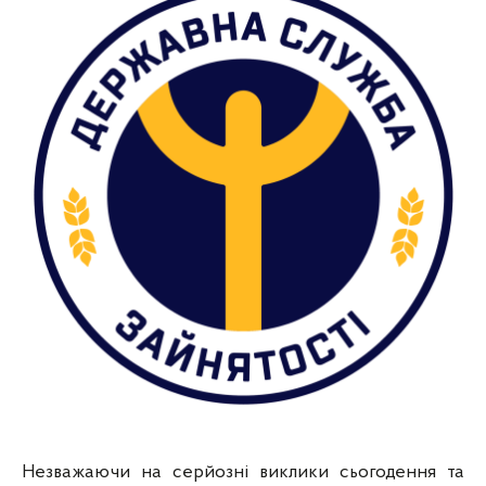
Незважаючи на серйозні виклики сьогодення та