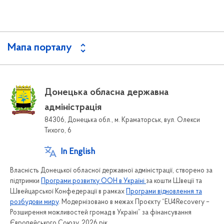
Мапа порталу
Донецька обласна державна
адміністрація
84306, Донецька обл., м. Краматорськ, вул. Олекси
Тихого, 6
In English
Власність Донецької обласної державної адміністрації, створено за
підтримки
Програми розвитку ООН в Україні
за кошти Швеції та
Швейцарської Конфедерації в рамках
Програми відновлення та
розбудови миру
. Модернізовано в межах Проєкту “EU4Recovery –
Розширення можливостей громад в Україні” за фінансування
Європейського Союзу. 2026 рік