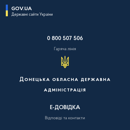
П
GOV.UA
е
Державні сайти України
р
е
й
т
и
0 800 507 506
д
о
о
Гаряча лінія
с
н
о
в
н
о
Донецька обласна державна
г
о
адміністрація
в
м
і
с
Е-ДОВІДКА
т
у
Відповіді та контакти