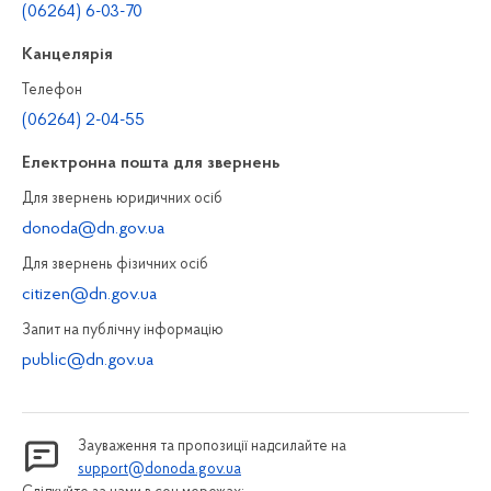
(06264) 6-03-70
Канцелярiя
Телефон
(06264) 2-04-55
Електронна пошта для звернень
Для звернень юридичних осiб
donoda@dn.gov.ua
Для звернень фізичних осiб
citizen@dn.gov.ua
Запит на публiчну інформацiю
public@dn.gov.ua
Зауваження та пропозиції надсилайте на
support@donoda.gov.ua