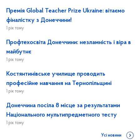
Премія Global Teacher Prize Ukraine: вітаємо
фіналістку з Донеччини!
1 рік тому
Профтехосвіта Донеччини: незламність і віра в
майбутнє
1 рік тому
Костянтинівське училище проводить
професійне навчання на Тернопільщині
1 рік тому
Донеччина посіла 8 місце за результатами
Національного мультипредметного тесту
1 рік тому
Усі новини