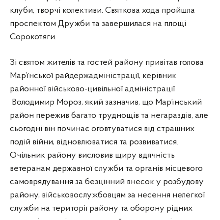
клуби, творчі колективи. Святкова хода пройшла
проспектом Дружби та завершилася на площі
Сорокотяги.
Зі святом жителів та гостей району привітав голова
Мар’їнської райдержадміністрації, керівник
районної військово-цивільної адміністрації
Володимир Мороз, який зазначив, що Мар’їнський
район пережив багато труднощів та негараздів, але
сьогодні він починає оговтуватися від страшних
подій війни, відновлюватися та розвиватися.
Очільник району висловив щиру вдячність
ветеранам державної служби та органів місцевого
самоврядування за безцінний внесок у розбудову
району, військовослужбовцям за несення нелегкої
служби на території району та оборону рідних