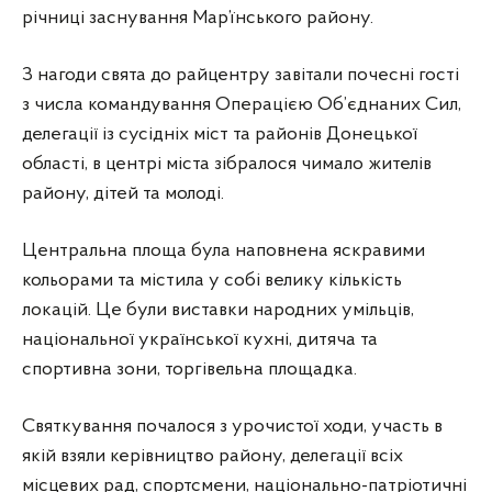
річниці заснування Мар’їнського району.
З нагоди свята до райцентру завітали почесні гості
з числа командування Операцією Об’єднаних Сил,
делегації із сусідніх міст та районів Донецької
області, в центрі міста зібралося чимало жителів
району, дітей та молоді.
Центральна площа була наповнена яскравими
кольорами та містила у собі велику кількість
локацій. Це були виставки народних умільців,
національної української кухні, дитяча та
спортивна зони, торгівельна площадка.
Святкування почалося з урочистої ходи, участь в
якій взяли керівництво району, делегації всіх
місцевих рад, спортсмени, національно-патріотичні