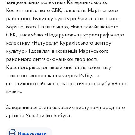
танцювальних колективів Катеринівського,
Костянтинівського СБК, вокалістів Мар’їнського
районного Будинку культури, Єлизаветівського,
Зорянського, Павлівського, Новомихайлівського
СБК, ансамблю «Подарунок» та хореографічного
колективу «Натурель» Курахівського центру
культури і дозвілля, вихованців Мар’їнського
районного дитячо-юнацької творчості,
Красногорівської школи мистецтв, колективу
силового жонглювання Сергія Рубця та
спортивного військово-патріотичного клубу «Чорні
вовки».
Завершилося свято яскравим виступом народного
артиста України Іво Бобула.
Надрукувати