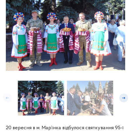
Попередній слайд
Насту
20 вересня в м. Мар’їнка відбулося святкування 95-ї