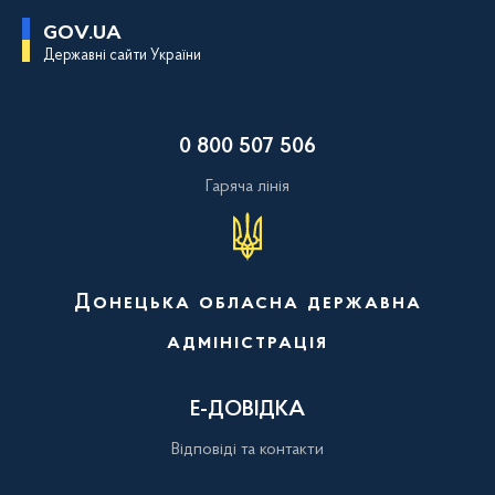
П
GOV.UA
е
Державні сайти України
р
е
й
т
и
0 800 507 506
д
о
о
Гаряча лінія
с
н
о
в
н
о
Донецька обласна державна
г
о
адміністрація
в
м
і
с
Е-ДОВІДКА
т
у
Відповіді та контакти