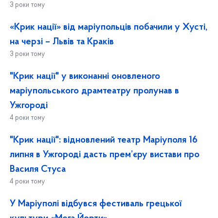
3 роки тому
«Крик нації» від маріупольців побачили у Хусті,
на черзі – Львів та Краків
3 роки тому
"Крик нації" у виконанні оновленого
маріупольського драмтеатру пролунав в
Ужгороді
4 роки тому
"Крик нації": відновлений театр Маріуполя 16
липня в Ужгороді дасть прем’єру вистави про
Василя Стуса
4 роки тому
У Маріуполі відбувся фестиваль грецької