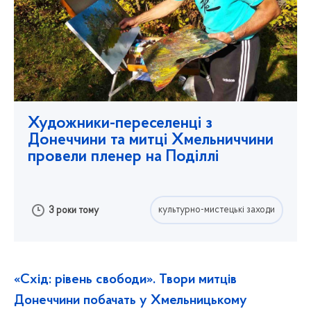
Художники-переселенці з
Донеччини та митці Хмельниччини
провели пленер на Поділлі
культурно-мистецькі заходи
3 роки тому
«Схід: рівень свободи». Твори митців
Донеччини побачать у Хмельницькому