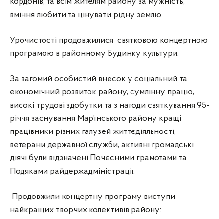
кордонів, та всім жителям району за мужність,
вміння любити та цінувати рідну землю.
Урочистості продовжилися святковою концертною
програмою в районному Будинку культури.
За вагомий особистий внесок у соціальний та
економічний розвиток району, сумлінну працю,
високі трудові здобутки та з нагоди святкування 95-
річчя заснування Мар’їнського району кращі
працівники різних галузей життєдіяльності,
ветерани державної служби, активні громадські
діячі були відзначені Почесними грамотами та
Подяками райдержадміністрації.
Продовжили концертну програму виступи
найкращих творчих колективів району: