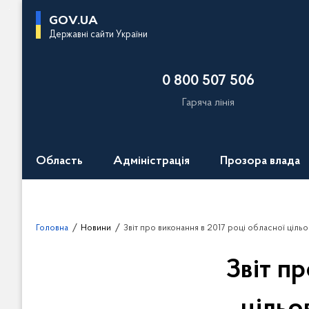
П
GOV.UA
е
Державні сайти України
р
е
0 800 507 506
й
т
Гаряча лінія
и
д
о
Область
Адміністрація
Прозора влада
о
с
н
о
Головна
Новини
Звіт про виконання в 2017 році обласної цільової програми сприяння розвитку 
в
н
Звіт п
о
г
о