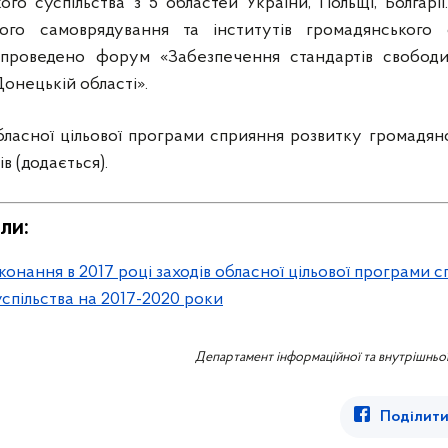
ого суспільства з 5 областей України, Польщі, Болгар
ого самоврядування та інститутів громадянського с
о проведено форум «Забезпечення стандартів свобод
Донецькій області».
бласної цільової програми сприяння розвитку громадян
в (додається).
ли:
конання в 2017 році заходів обласної цільової програми 
спільства на 2017-2020 роки
Департамент інформаційної та внутрішньої
Поділити