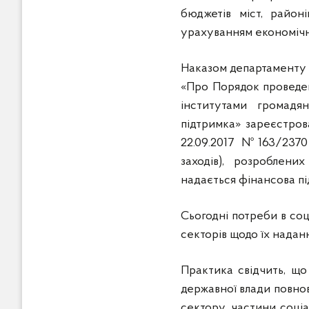
бюджетів міст, район
урахуванням економічно
Наказом департаменту і
«Про Порядок проведен
інститутами громадян
підтримка» зареєстров
22.09.2017 №163/2370
заходів), розроблени
надається фінансова пі
Сьогодні потреби в соц
секторів щодо їх надан
Практика свідчить, що
державної влади повнов
сектору, частини соці