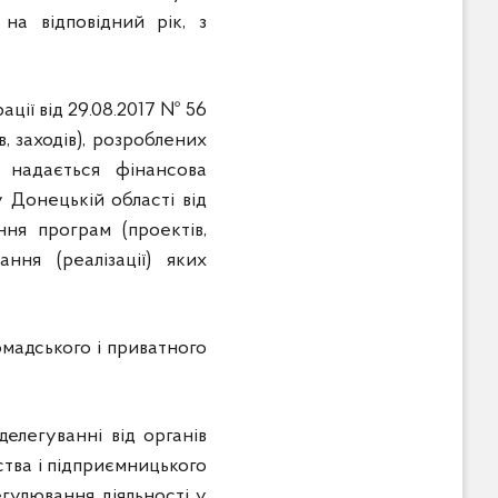
на відповідний рік, з
ції від 29.08.2017 № 56
 заходів), розроблених
х надається фінансова
 Донецькій області від
ня програм (проектів,
ння (реалізації) яких
омадського і приватного
елегуванні від органів
ства і підприємницького
гулювання діяльності у