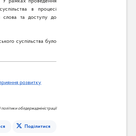
ії. У рамках проведення
успільства в процесі
и слова та доступу до
ського суспільства було
сприяння розвитку
 політики облдержадміністрації
ся
Поділитися