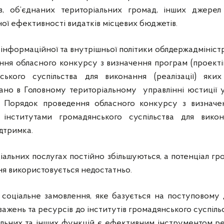
ів, об’єднаних територіальних громад, інших джерел 
ї ефективності видатків місцевих бюджетів.
нформаційної та внутрішньої політики облдержадміністра
ня обласного конкурсу з визначення програм (проектів,
ського суспільства для виконання (реалізації) яки
ано в Головному територіальному управлінні юстиції у
 Порядок проведення обласного конкурсу з визначен
х інститутами громадянського суспільства для викона
дтримка.
іальних послугах постійно збільшуються, а потенціал гр
ня використовується недостатньо.
 соціальне замовлення, яке базується на поступовому д
ажень та ресурсів до інститутів громадянського суспіль
альних та інших функцій є ефективним інструментом ре