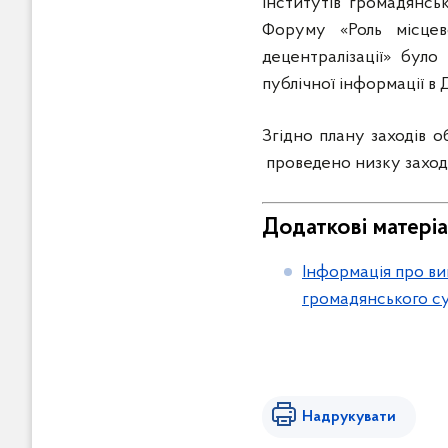
інститутів громадянськ
Форуму «Роль місцев
децентралізації» бул
публічної інформації в 
Згідно плану заходів о
проведено низку заході
Додаткові матеріа
Інформація про ви
громадянського су
Надрукувати