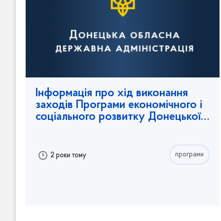
Інформація про хід виконання
заходів Програми економічного і
соціального розвитку Донецької
обл
...
програми
2 роки тому