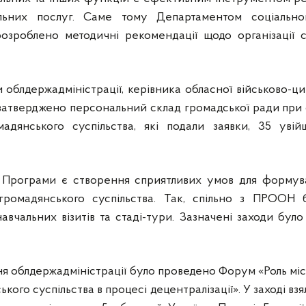
льних послуг. Саме тому Департаментом соціально
розроблено методичні рекомендації щодо організації 
облдержадміністрації, керівника обласної військово-циві
 затверджено персональний склад громадської ради при 
мадянського суспільства, які подали заявки, 35 уві
рограми є створення сприятливих умов для формува
 громадянського суспільства. Так, спільно з ПРООН
навчальних візитів та стаді-тури. Зазначені заходи бу
ня облдержадміністрації було проведено Форум «Роль м
ького суспільства в процесі децентралізації». У заході в