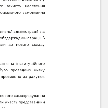
го захисту населення
соціального замовлення
льної адміністрації від
облдержадміністрації. З
йшли до нового складу
ння та інституційного
 було проведено низку
ло проведено за рахунок
ісцевого самоврядування
зяли участь представники